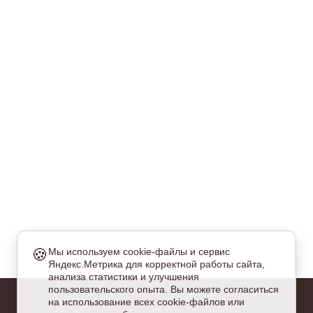
🍪
Мы используем cookie-файлы и сервис
Яндекс.Метрика для корректной работы сайта,
еобходимые
анализа статистики и улучшения
и куки обязательны для работы сайта и не могут быть
пользовательского опыта. Вы можете согласиться
тключены.
на использование всех cookie-файлов или
налитические