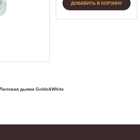
ДОБАВИТЬ В КОРЗИНУ
 Лиловая дымка Golde&White
Н
Эт
о
А