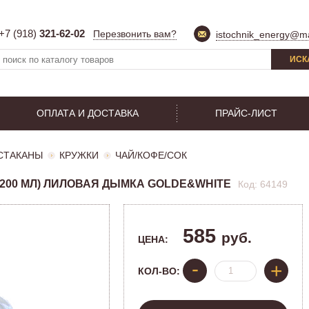
+7 (918)
321-62-02
Перезвонить вам?
istochnik_energy@ma
ИСК
ОПЛАТА И ДОСТАВКА
ПРАЙС-ЛИСТ
СТАКАНЫ
КРУЖКИ
ЧАЙ/КОФЕ/СОК
 (200 МЛ) ЛИЛОВАЯ ДЫМКА GOLDE&WHITE
Код: 64149
585
руб.
ЦЕНА:
-
+
КОЛ-ВО: