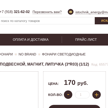
+7 (918)
321-62-02
Перезвонить вам?
istochnik_energy@ma
ИСК
ОПЛАТА И ДОСТАВКА
ПРАЙС-ЛИСТ
ФОНАРИ
NO BRAND
ФОНАРИ СВЕТОДИОДНЫЕ
ОДВЕСНОЙ, МАГНИТ, ЛИПУЧКА (3*R03) (1/12)
Код: 6557
170
руб.
ЦЕНА:
-
+
КОЛ-ВО: