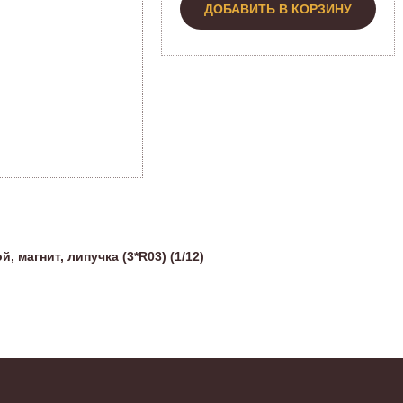
ДОБАВИТЬ В КОРЗИНУ
 магнит, липучка (3*R03) (1/12)
Н
Эт
о
А