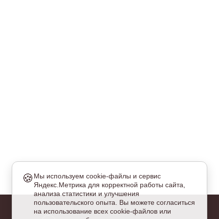
🍪
Мы используем cookie-файлы и сервис
Яндекс.Метрика для корректной работы сайта,
еобходимые
анализа статистики и улучшения
и куки обязательны для работы сайта и не могут быть
пользовательского опыта. Вы можете согласиться
тключены.
на использование всех cookie-файлов или
налитические