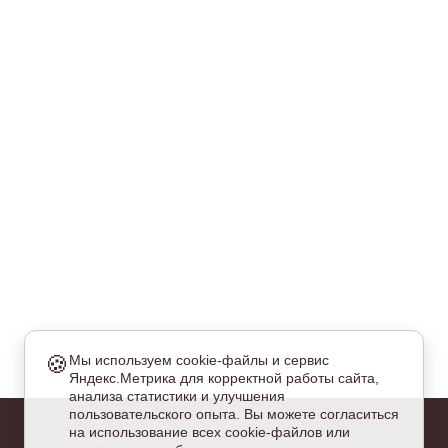
🍪
Мы используем cookie-файлы и сервис
Яндекс.Метрика для корректной работы сайта,
еобходимые
анализа статистики и улучшения
и куки обязательны для работы сайта и не могут быть
пользовательского опыта. Вы можете согласиться
тключены.
на использование всех cookie-файлов или
налитические