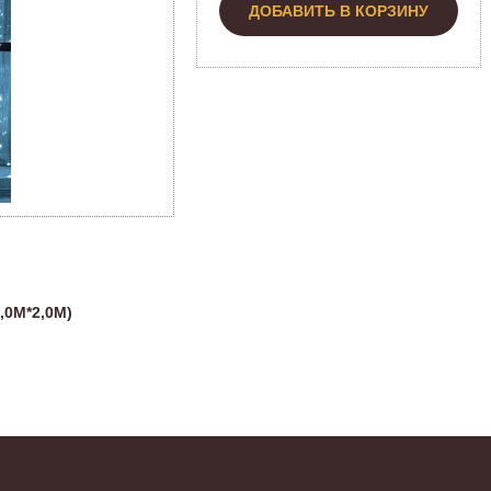
ДОБАВИТЬ В КОРЗИНУ
,0М*2,0М)
Н
Эт
о
А