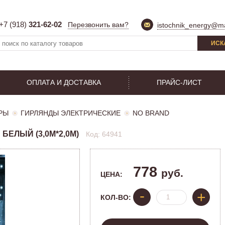
+7 (918)
321-62-02
Перезвонить вам?
istochnik_energy@ma
ИСК
ОПЛАТА И ДОСТАВКА
ПРАЙС-ЛИСТ
РЫ
ГИРЛЯНДЫ ЭЛЕКТРИЧЕСКИЕ
NO BRAND
БЕЛЫЙ (3,0М*2,0М)
Код: 64941
778
руб.
ЦЕНА:
-
+
КОЛ-ВО: