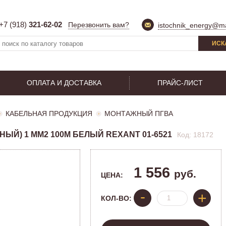
+7 (918)
321-62-02
Перезвонить вам?
istochnik_energy@ma
ИСК
ОПЛАТА И ДОСТАВКА
ПРАЙС-ЛИСТ
КАБЕЛЬНАЯ ПРОДУКЦИЯ
МОНТАЖНЫЙ ПГВА
Й) 1 ММ2 100M БЕЛЫЙ REXANT 01-6521
Код: 18172
1 556
руб.
ЦЕНА:
-
+
КОЛ-ВО: