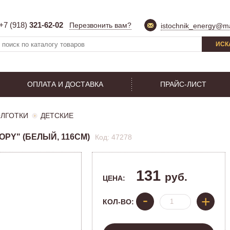
+7 (918)
321-62-02
Перезвонить вам?
istochnik_energy@ma
ИСК
ОПЛАТА И ДОСТАВКА
ПРАЙС-ЛИСТ
ОЛГОТКИ
ДЕТСКИЕ
PY" (БЕЛЫЙ, 116СМ)
Код: 47278
131
руб.
ЦЕНА:
-
+
КОЛ-ВО: