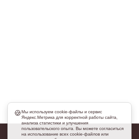
🍪
Мы используем cookie-файлы и сервис
Яндекс.Метрика для корректной работы сайта,
еобходимые
анализа статистики и улучшения
и куки обязательны для работы сайта и не могут быть
пользовательского опыта. Вы можете согласиться
тключены.
на использование всех cookie-файлов или
налитические