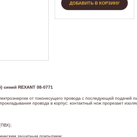
ДОБАВИТЬ В КОРЗИНУ
,5) синий REXANT 08-0771
электроэнергии от токонесущего провода с последующей подачей п
 прокладывания провода в корпус: контактный нож прорезает изол
(ПВХ);
итическим защитным покрытием;