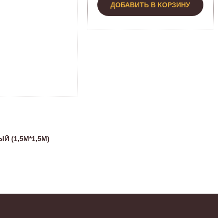
ДОБАВИТЬ В КОРЗИНУ
Й (1,5М*1,5М)
Н
Эт
о
А