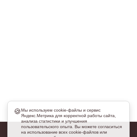
🍪
Мы используем cookie-файлы и сервис
Яндекс.Метрика для корректной работы сайта,
еобходимые
анализа статистики и улучшения
и куки обязательны для работы сайта и не могут быть
пользовательского опыта. Вы можете согласиться
тключены.
на использование всех cookie-файлов или
налитические