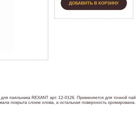
ДОБАВИТЬ В КОРЗИНУ
я паяльника REXANT арт. 12-0126. Применяется для точной пайк
жала покрыта слоем олова, а остальная поверхность хромирована.