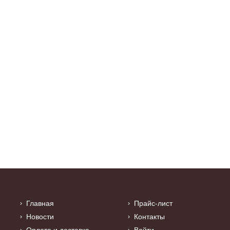
Н
Эт
о
А
Главная
Прайс-лист
Ку
са
Новости
Контакты