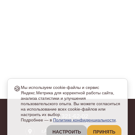
🍪
Мы используем cookie-файлы и сервис
Яндекс.Метрика для корректной работы сайта,
еобходимые
анализа статистики и улучшения
и куки обязательны для работы сайта и не могут быть
пользовательского опыта. Вы можете согласиться
тключены.
на использование всех cookie-файлов или
налитические
настроить их выбор.
8 (918) 321-62-02
Подробнее — в
Политике конфиденциальности
.
ки для анализа посещаемости и улучшения интерфейса
йта, включая сервис "Яндекс.Метрика.
г.Армавир, ул. Каспарова, 108
НАСТРОИТЬ
ПРИНЯТЬ