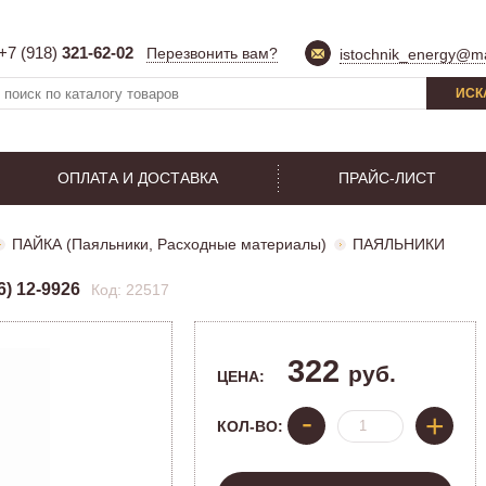
+7 (918)
321-62-02
Перезвонить вам?
istochnik_energy@ma
ИСК
ОПЛАТА И ДОСТАВКА
ПРАЙС-ЛИСТ
ПАЙКА (Паяльники, Расходные материалы)
ПАЯЛЬНИКИ
) 12-9926
Код: 22517
322
руб.
ЦЕНА:
-
+
КОЛ-ВО: