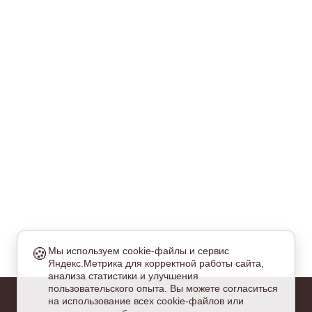
🍪
Мы используем cookie-файлы и сервис
Яндекс.Метрика для корректной работы сайта,
еобходимые
анализа статистики и улучшения
и куки обязательны для работы сайта и не могут быть
пользовательского опыта. Вы можете согласиться
тключены.
на использование всех cookie-файлов или
налитические