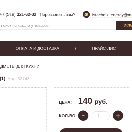
+7 (918)
321-62-02
Перезвонить вам?
istochnik_energy@ma
ИСК
ОПЛАТА И ДОСТАВКА
ПРАЙС-ЛИСТ
ДМЕТЫ ДЛЯ КУХНИ
1)
Код: 33743
140
руб.
ЦЕНА:
-
+
КОЛ-ВО: