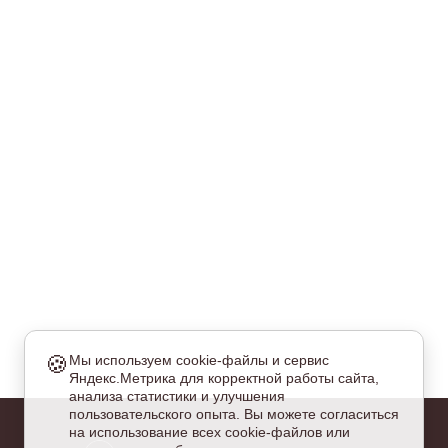
🍪
Мы используем cookie-файлы и сервис
Яндекс.Метрика для корректной работы сайта,
еобходимые
анализа статистики и улучшения
и куки обязательны для работы сайта и не могут быть
пользовательского опыта. Вы можете согласиться
тключены.
на использование всех cookie-файлов или
налитические