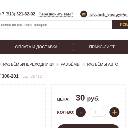
+7 (918)
321-62-02
Перезвонить вам?
istochnik_energy@ma
ИСК
ОПЛАТА И ДОСТАВКА
ПРАЙС-ЛИСТ
РАЗЪЁМЫ/ПЕРЕХОДНИКИ
РАЗЪЁМЫ
РАЗЪЁМЫ АВТО
300-201
Код: 26712
30
руб.
ЦЕНА:
-
+
КОЛ-ВО: