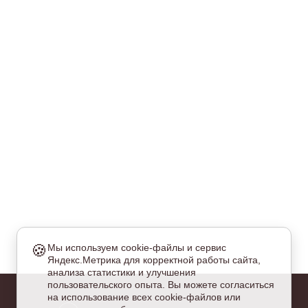
🍪
Мы используем cookie-файлы и сервис
Яндекс.Метрика для корректной работы сайта,
еобходимые
анализа статистики и улучшения
и куки обязательны для работы сайта и не могут быть
пользовательского опыта. Вы можете согласиться
тключены.
на использование всех cookie-файлов или
налитические