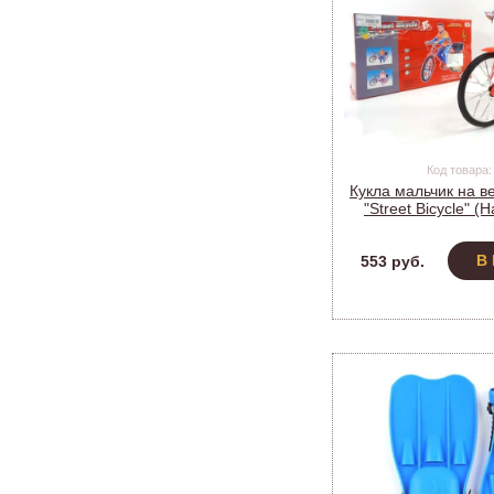
Код товара:
Кукла мальчик на в
"Street Bicycle" (
32см, кор
В
553 руб.