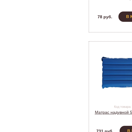
В 
78 руб.
Код товара:
Матрас надувной 
В
731 руб.