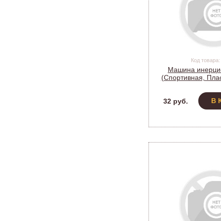
Код товара:
Машина инерци
(Спортивная, Плас
(1/12) бл
В 
32 руб.