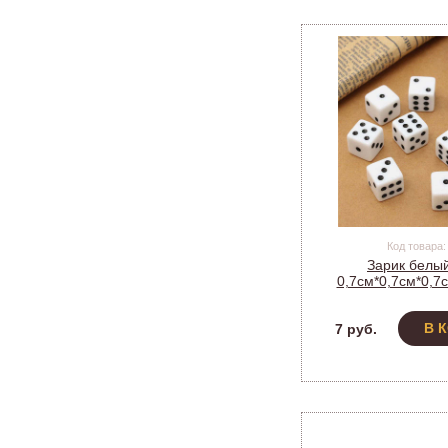
Код товара:
Зарик белы
0,7см*0,7см*0,7с
настольных иг
В 
7 руб.