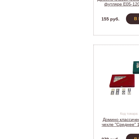
футляре E05-120
14,5см*5см*
В
155 руб.
Код товара:
Домино классичес
чехле "Среднее" 
203