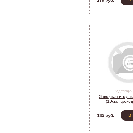
В
279 руб.
Код товара:
Заводная игрушк
(10см, Крокод
В
135 руб.