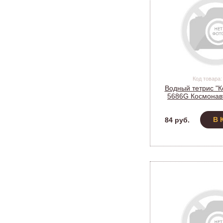
Код товара:
Водный тетрис "К
5686G Космонавт
В 
84 руб.