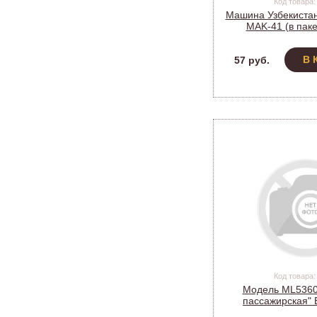
Код товара:
Машина Узбекиста
MAK-41 (в паке
В 
57 руб.
Код товара:
Модель ML5360
пассажирская" 
(Метал