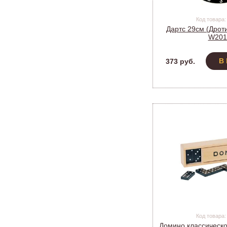
Код товара:
Дартс 29см (Дроти
W201
В
373 руб.
Код товара:
Домино классическо