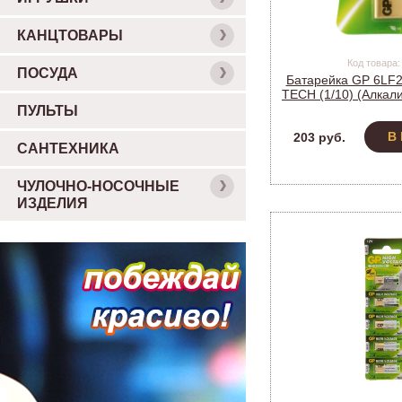
КАНЦТОВАРЫ
Код товара:
ПОСУДА
Батарейка GP 6LF2
TECH (1/10) (Алкал
на блистере) (G
ПУЛЬТЫ
5CRSB
В
203 руб.
САНТЕХНИКА
ЧУЛОЧНО-НОСОЧНЫЕ
ИЗДЕЛИЯ