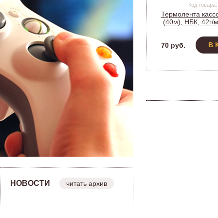
Код товара:
Термолента кассо
(40м), НБК, 42г/
наружу, 3-02/2714
В 
70 руб.
НОВОСТИ
читать архив