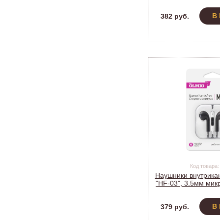
микрофон+кнопка
0390
В
382 руб.
Код товара:
Наушники внутрик
"HF-03", 3.5мм мик
ЧЕРНЫЕ Art
В
379 руб.