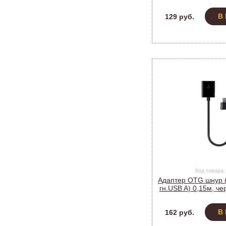
O012
В
129 руб.
Код товара:
Адаптер OTG шнур (ш
гн.USB A) 0,15м, ч
4841
В
162 руб.