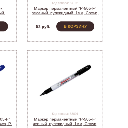
Код товара: 34193
ок
Маркер перманентный "P-505-F"
ый,
зеленый, пулевидный, 1мм, Crown,
63976
P-505F (207901) (12)
У
В КОРЗИНУ
52 руб.
Код товара: 33001
05-F"
Маркер перманентный "P-505-F"
own, P-
черный, пулевидный, 1мм, Crown,