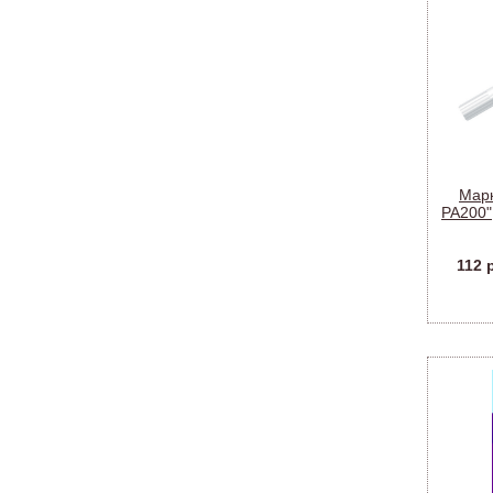
Марк
PA200"
112 