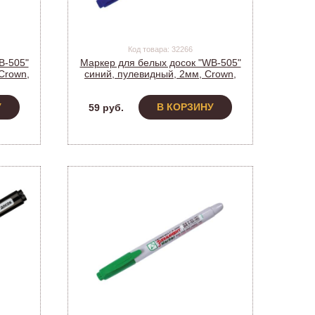
Код товара: 32266
B-505"
Маркер для белых досок "WB-505"
Crown,
синий, пулевидный, 2мм, Crown,
WB-505 (207888) (12)
У
В КОРЗИНУ
59 руб.