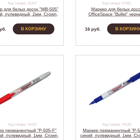
Код товара: 32267
Код товара: 67851
р для белых досок "WB-505"
Маркер для белых дос
й, пулевидный, 2мм, Crown,
OfficeSpace "Bullet" черн
WB-505 (207890) (12)
пулевидный, 2,5мм, WBM_
(375174)
В КОРЗИНУ
В КОРЗИН
уб.
16 руб.
Код товара: 34197
Код товара: 34195
ер перманентный "P-505-F"
Маркер перманентный "P-5
й, пулевидный, 1мм, Crown,
синий, пулевидный, 1мм, Cr