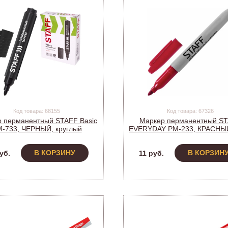
Код товара: 68155
Код товара: 67326
 перманентный STAFF Basic
Маркер перманентный S
-733, ЧЕРНЫЙ, круглый
EVERYDAY PM-233, КРАСНЫЙ
нечник 2,5 мм, 150733 (12)
151235 (12)
В КОРЗИНУ
В КОРЗИН
уб.
11 руб.