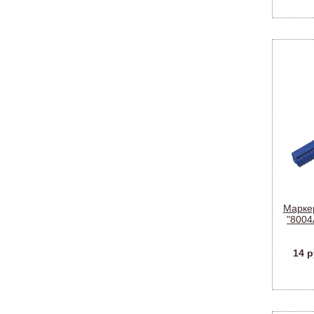
Марке
"8004
14 р