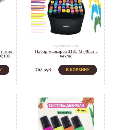
Код товара: 57261
 нитро-
Набор маркеров 3161-M (48шт в
02100
чехле)
У
В КОРЗИНУ
702 руб.