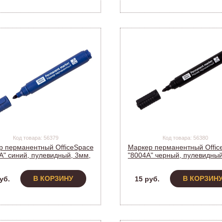
Код товара: 56379
Код товара: 56380
р перманентный OfficeSpace
Маркер перманентный Offic
А" синий, пулевидный, 3мм,
"8004А" черный, пулевидный
265703 (1/12)
265705 (1/12)
В КОРЗИНУ
В КОРЗИН
уб.
15 руб.