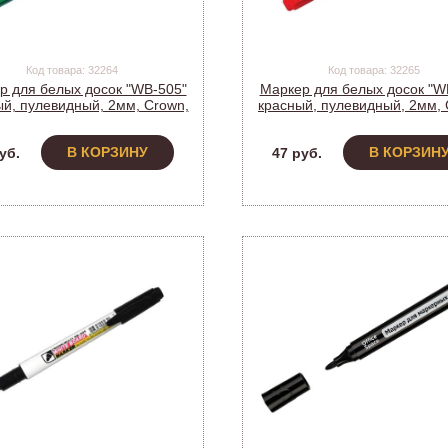
Код товара: 32264
Код товара: 32265
р для белых досок "WB-505"
Маркер для белых досок "W
й, пулевидный, 2мм, Crown,
красный, пулевидный, 2мм, 
WB-505 (207885) (12)
WB-505 (207887) (12)
В КОРЗИНУ
В КОРЗИН
уб.
47 руб.