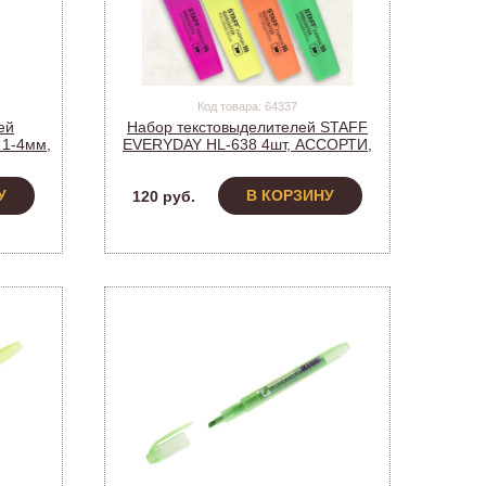
Код товара: 64337
ей
Набор текстовыделителей STAFF
 1-4мм,
EVERYDAY HL-638 4шт, АССОРТИ,
_67036
линия 1-5 мм, 151643 (1/12)
У
В КОРЗИНУ
120 руб.