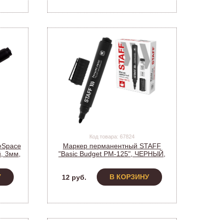
Код товара: 67824
eSpace
Маркер перманентный STAFF
, 3мм,
"Basic Budget PM-125", ЧЕРНЫЙ,
круглый наконечник 3 мм, 152174
У
В КОРЗИНУ
12 руб.