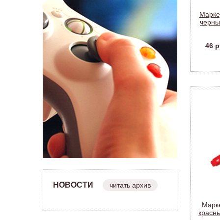
Марке
черны
46 р
НОВОСТИ
читать архив
Марк
красны