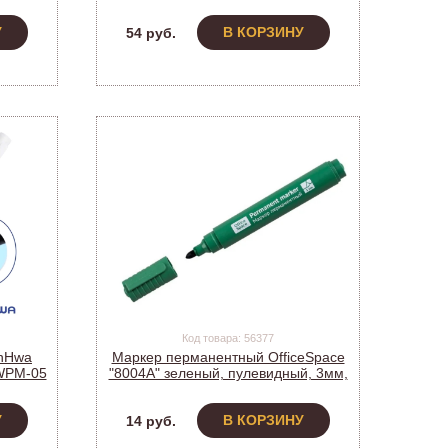
P-505F (207905) (12)
У
В КОРЗИНУ
54 руб.
Код товара: 56377
nHwa
Маркер перманентный OfficeSpace
 WPM-05
"8004А" зеленый, пулевидный, 3мм,
265706 (1/12)
У
В КОРЗИНУ
14 руб.