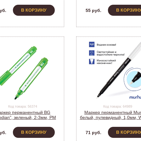
P-505F (207902) (12)
505F (207903) (12)
В КОРЗИНУ
В КОРЗИН
уб.
55 руб.
Код товара: 56374
Код товара: 64989
ркер перманентный BG
Маркер перманентный Mu
odian", зеленый, 2-3мм, PM
белый, пулевидный, 1,0мм,
6173 (327662)
(274723) (1/12)
В КОРЗИНУ
В КОРЗИН
уб.
71 руб.