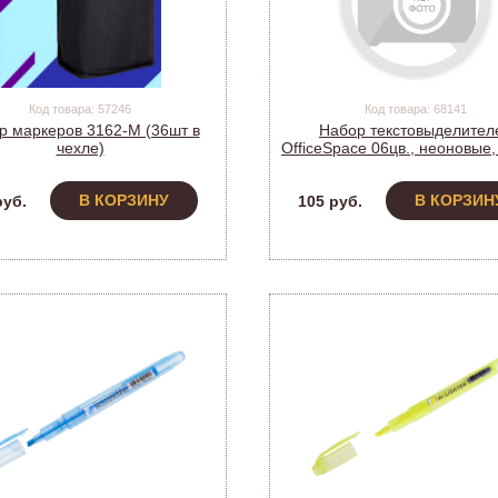
Код товара: 57246
Код товара: 68141
р маркеров 3162-M (36шт в
Набор текстовыделител
чехле)
OfficeSpace 06цв., неоновые,
чехол с европодвесом, HL6
(384209)
В КОРЗИНУ
В КОРЗИН
руб.
105 руб.