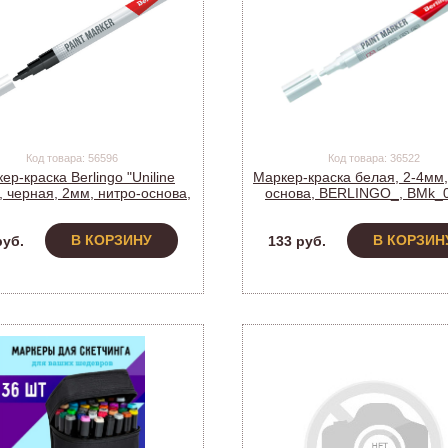
Код товара: 56596
Код товара: 36522
ер-краска Berlingo "Uniline
Маркер-краска белая, 2-4мм,
, черная, 2мм, нитро-основа,
основа, BERLINGO_, BMk_
BMk_02201 (255464)
(142462) (1/12)
В КОРЗИНУ
В КОРЗИН
руб.
133 руб.