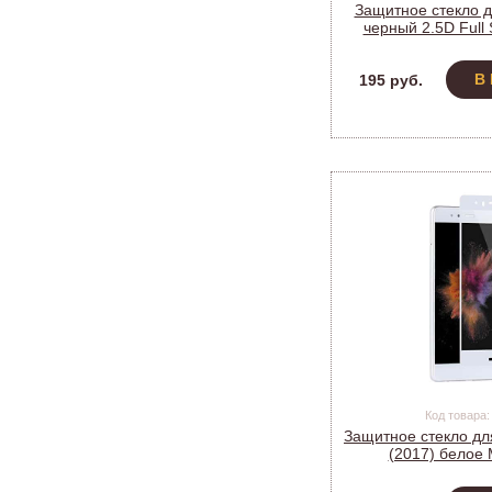
Защитное стекло д
черный 2.5D Full 
PF_A4
В
195 руб.
Код товара:
Защитное стекло для
(2017) белое