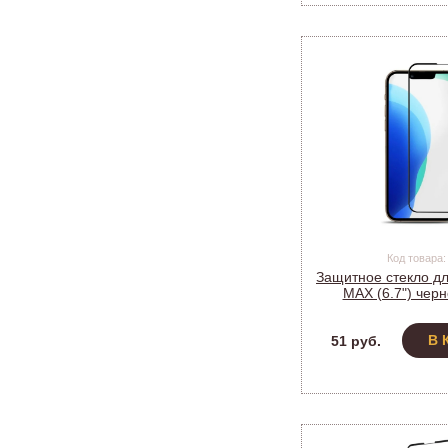
Код товара:
Защитное стекло дл
MAX (6.7") че
9D_C3
В 
51 руб.