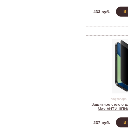
автоустановкой
В
433 руб.
Код товара:
Защитное стекло дл
Max АНТИШПИО
(TG_E243
В
237 руб.