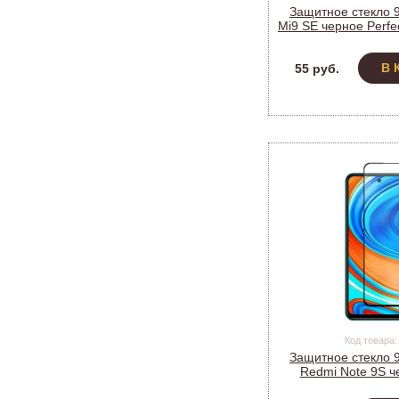
Защитное стекло 
Mi9 SE черное Perfe
пак
В 
55 руб.
Код товара:
Защитное стекло 
Redmi Note 9S ч
9D_B4