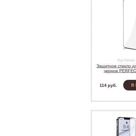
Код товара:
Защитное стекло дл
черное PERFE
В
114 руб.