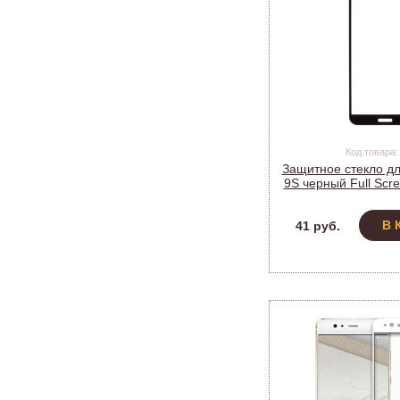
Код товара:
Защитное стекло дл
9S черный Full Scr
9D_B4
В 
41 руб.