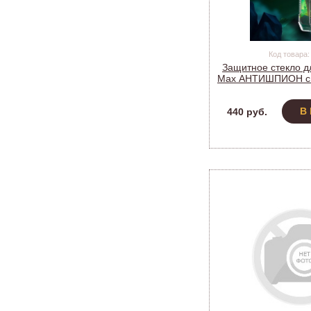
Код товара:
Защитное стекло дл
Max АНТИШПИОН с 
(PH_E2
В
440 руб.