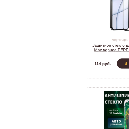
Код товара:
Защитное стекло дл
Max черное PER
В
114 руб.