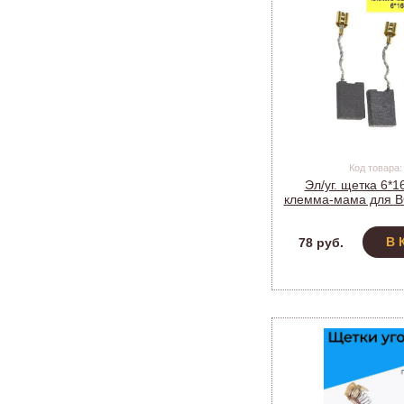
Код товара:
Эл/уг. щетка 6*1
клемма-мама для B
(мод. 539) 
В 
78 руб.