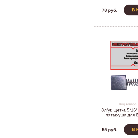
442) (10
В 
78 руб.
Код товара:
Эл/уг. щетка 5*16
пятак-уши для 
Электроприбор (мод
В 
55 руб.