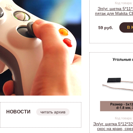
Код товара:
Эл/уг. щетка 5*11
пятак для Makita 
(мод. 600)
В 
59 руб.
НОВОСТИ
читать архив
Код товара:
Эл/уг. щетка 5*12*32
скос на краю, срез