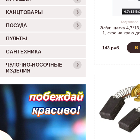
КАНЦТОВАРЫ
Код товара:
ПОСУДА
Эл/уг. щетка 4,7*13
1, скос на краю д
машин (мод. 44
ПУЛЬТЫ
В
143 руб.
САНТЕХНИКА
ЧУЛОЧНО-НОСОЧНЫЕ
ИЗДЕЛИЯ