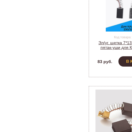
Код товара:
Эл/уг. щетка 7*1
пятак-уши для
230/2100 (мод. 
В 
83 руб.