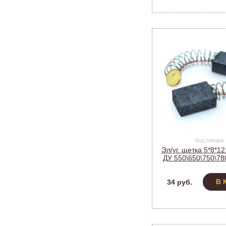
Код товара:
Эл/уг. щетка 5*8*1
ДУ 550\650\750\780
556) (10
В 
34 руб.