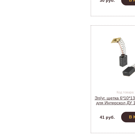
В 
30 руб.
Код товара:
Эл/уг. щетка 6*10*1
для Интерскол ДУ 1
560) (10
В 
41 руб.