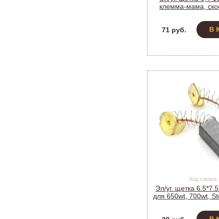
клемма-мама, скос
DeWalt DW 130/1
(1057
В 
71 руб.
Код товара:
Эл/уг. щетка 6.5*7.
для 650wt, 700wt, St
620wt (мод.45