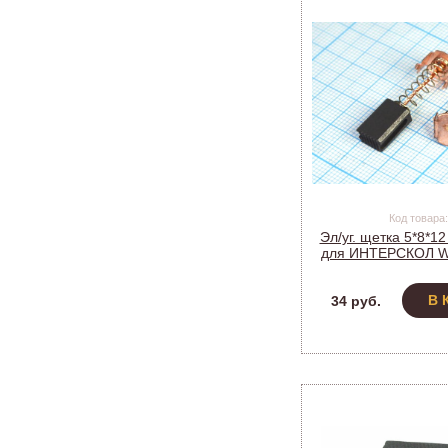
Код товара:
Эл/уг. щетка 5*8*1
для ИНТЕРСКОЛ W
(мод. 557) 
В 
34 руб.