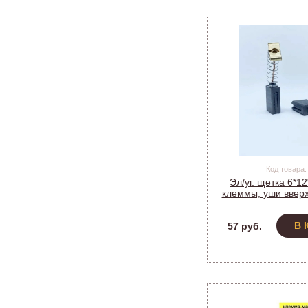
Код товара:
Эл/уг. щетка 6*1
клеммы, уши вверх
Энергомаш, Штур
(1057
В 
57 руб.