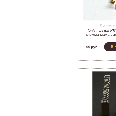
Код товара:
Эл/уг. щетка 5*8
клемма-мама вых
BOSCH GBH 2-26 (мо
В 
44 руб.