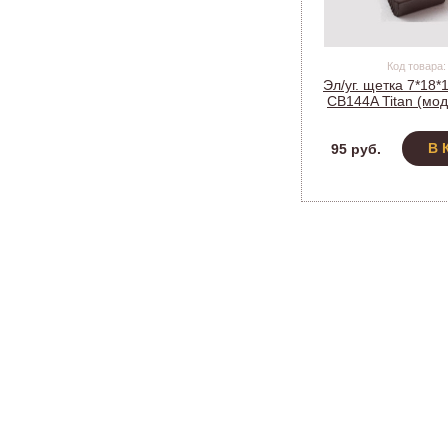
Код товара:
Эл/уг. щетка 7*18*
CB144A Titan (мод
В 
95 руб.