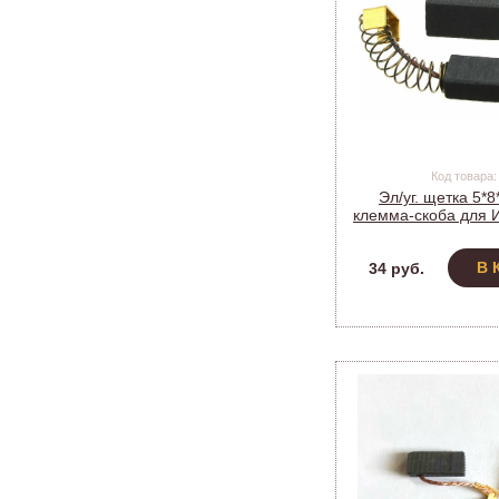
Код товара:
Эл/уг. щетка 5*
клемма-скоба для И
579) (10
В 
34 руб.