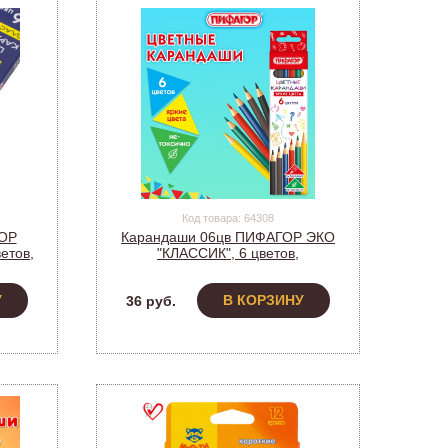
Код товара: 64308
ГОР
Карандаши 06цв ПИФАГОР ЭКО
етов,
"КЛАССИК", 6 цветов,
2
шестигранные, 182047 (1/24)
У
В КОРЗИНУ
36 руб.