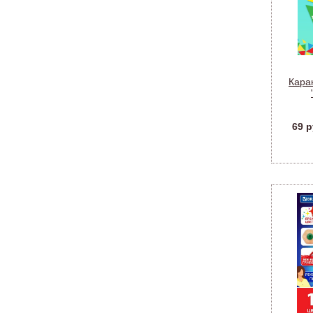
Кара
шес
69 р