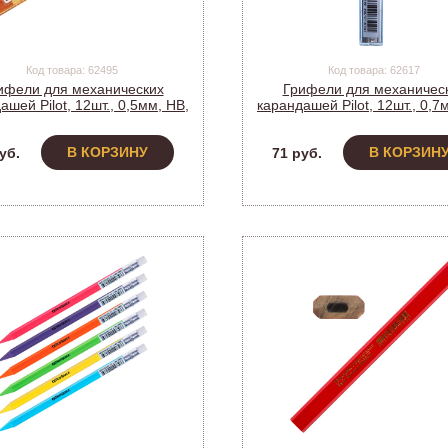
Код товара: 62495
Код товара: 62617
ифели для механических
Грифели для механичес
ашей Pilot, 12шт., 0,5мм, HB,
карандашей Pilot, 12шт., 0,7
PPL-5 (028654)
PPL-7 (005362)
В КОРЗИНУ
В КОРЗИН
уб.
71 руб.