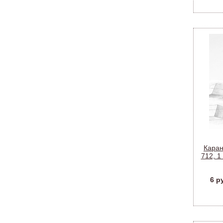
Каран
712, 1
корп
6 р