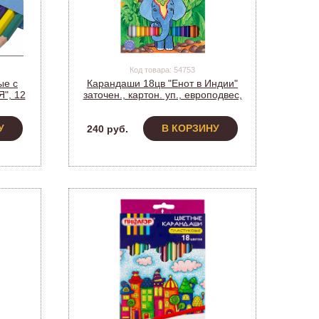
Код товара: 54753
ые с
Карандаши 18цв "Енот в Индии"
", 12
заточен., картон. уп., европодвес,
1574
Мульти-Пульти, CP_10748 (239786)
У
В КОРЗИНУ
240 руб.