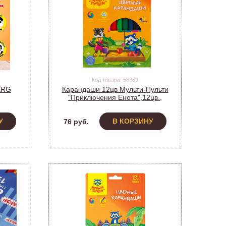
Код товара: 56369
ERG
Карандаши 12цв Мульти-Пульти
"Приключения Енота",12цв.,
 мм,
короткие, заточен.,
картон,CP_19095 (274093)
У
В КОРЗИНУ
76 руб.