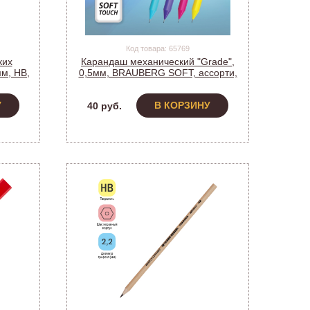
Код товара: 65769
ких
Карандаш механический "Grade",
мм, HB,
0,5мм, BRAUBERG SOFT, ассорти,
HB, корпус soft-touch (181958) (24)
У
В КОРЗИНУ
40 руб.