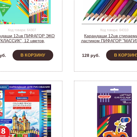
Код товара: 64307
Код товара: 64310
ндаши 12цв ПИФАГОР ЭКО
Карандаши 12цв стираем
"КЛАССИК", 12 цветов,
ластиком ПИФАГОР "МАГИЯ
тигранные, 182048 (1/12)
цветов, шестигранные, 18
(1/12)
В КОРЗИНУ
В КОРЗИН
уб.
128 руб.