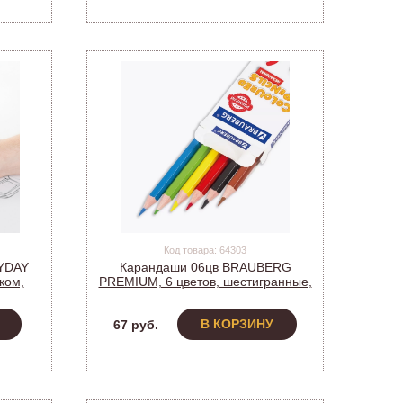
Код товара: 64303
RYDAY
Карандаши 06цв BRAUBERG
ком,
PREMIUM, 6 цветов, шестигранные,
80963
181665
В КОРЗИНУ
67 руб.