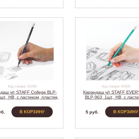
Код товара: 64299
Код товара: 64300
даш ч/г STAFF College BLP-
Карандаш ч/г STAFF EVE
 шт., НВ, с ластиком, пластик,
BLP-963, 1шт., НВ, с ласти
ус черный, 181712 (1/100)
пластиковый, зел.корпус,1
(1/12)
В КОРЗИНУ
В КОРЗИНУ
уб.
5 руб.