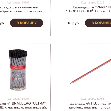
Код товара: 59703
Код товара: 62013
арандаш механический
Карандаш ч/г "PARK" H
ceSpace 0,7мм, с ластиком,
СТРОИТЕЛЬНЫЙ 17,5см (00
орти, MB_49858 (297433)
В КОРЗИНУ
В КОРЗИН
уб.
18 руб.
Код товара: 64297
Код товара: 31753
даш ч/г BRAUBERG "ULTRA",
Карандаш ч/г HB, с ласти
 HB, с ластиком, пластиковый,
заточен., пластик, полоса