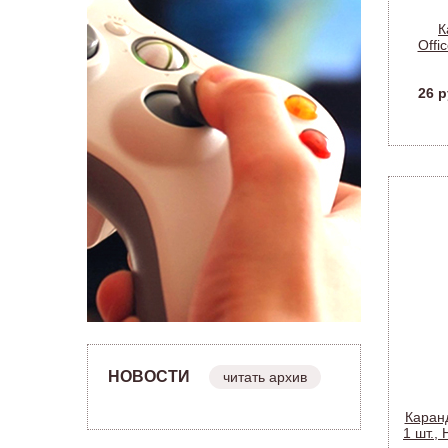
К
Offi
асс
26 р
НОВОСТИ
читать архив
Каран
1 шт.,