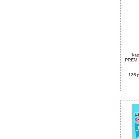
Ка
PREMIU
125 