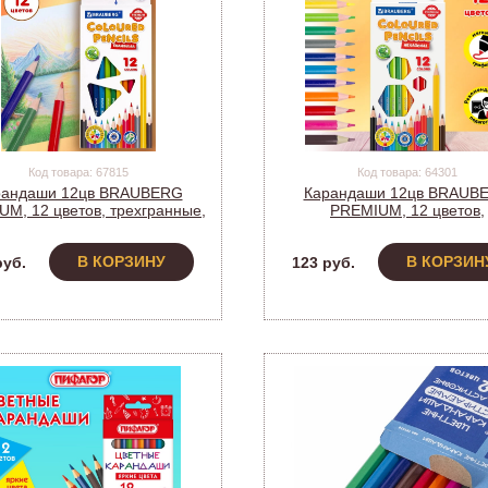
Код товара: 67815
Код товара: 64301
рандаши 12цв BRAUBERG
Карандаши 12цв BRAUB
M, 12 цветов, трехгранные,
PREMIUM, 12 цветов,
грифель 3 мм, 181661
шестигранные, грифель 3
181666
В КОРЗИНУ
В КОРЗИН
руб.
123 руб.