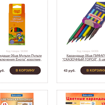
Код товара: 56368
Код товара: 64306
ндаши 06цв Мульти-Пульти
Карандаши 06цв ПИФА
ключения Енота",короткие,
"СКАЗОЧНЫЙ ГОРОД", 6 цв
точен., картон, CP_19093
шестигранные, 18158
(274092)
В КОРЗИНУ
В КОРЗИН
уб.
43 руб.