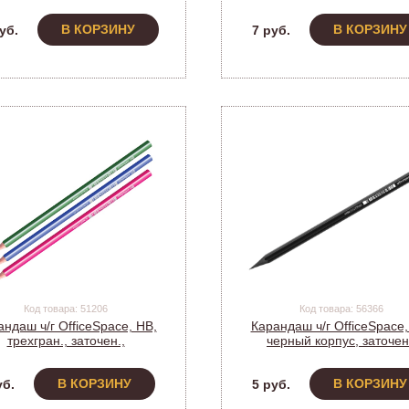
181711 (1/72)
Спейс, PLPe_2807st/191
(191026) (12)
В КОРЗИНУ
В КОРЗИНУ
уб.
7 руб.
Код товара: 51206
Код товара: 56366
ндаш ч/г OfficeSpace, HB,
Карандаш ч/г OfficeSpace,
трехгран., заточен.,
черный корпус, заточен
стиковый,корпус ассорти с
пластиковый, 269152 (1/
полоской 269150 (12)
В КОРЗИНУ
В КОРЗИНУ
уб.
5 руб.