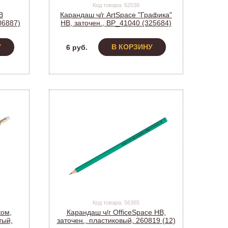
Код товара: 62038
B
Карандаш ч/г ArtSpace "Графика"
6887)
HB, заточен., BP_41040 (325684)
У
В КОРЗИНУ
6 руб.
Код товара: 56365
ком,
Карандаш ч/г OfficeSpace HB,
тый,
заточен., пластиковый, 260819 (12)