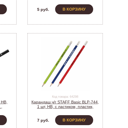
026
В КОРЗИНУ
5 руб.
Код товара: 64298
 HB,
Карандаш ч/г STAFF Basic BLP-744,
.,
1 шт, НВ, с ластиком, пластик,
12)
корпус ассорти, 181744 (1/72)
В КОРЗИНУ
7 руб.