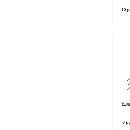
10 р
Кара
пла
6 р