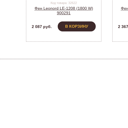
Код товара: 32622
Фен Leonord LE-1208 (1800 W)
Фен
900291
В КОРЗИНУ
2 087 руб.
2 367
Н