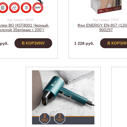
Код товара: 63020
Код товара: 14797
йлер BQ HST8001 Черный-
Фен ENERGY EN-857 (120
олотой 35вт/макс t 200°/
900297
ика/PTC Heating/шнур 2.5м
В КОРЗИНУ
В КОРЗИ
 руб.
1 228 руб.