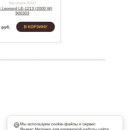
Код товара: 32623
 Leonord LE-1213 (2000 W)
900303
В КОРЗИНУ
 руб.
🍪
Мы используем cookie-файлы и сервис
Яндекс.Метрика для корректной работы сайта,
еобходимые