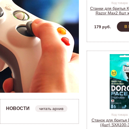
Код товара:
Станки для бритья K
Razor Max2 8шт ж
лезвия (Б0
В
179 руб.
НОВОСТИ
читать архив
Код товара:
Станок для брить
(4шт) SXA100-3