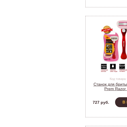
Код товара:
Станок для брить
Prem Razor 
(1ручка+2кассеты
В
727 руб.