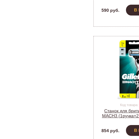
В
590 руб.
Код товара:
Станок для брит
MACH3 (1ручка+2к
В
854 руб.