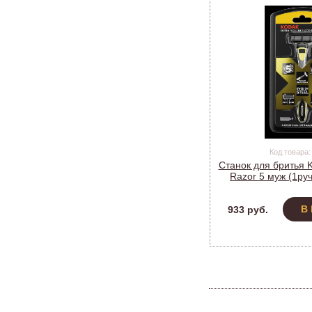
Код товара:
Станок для бритья K
Razor 5 муж (1ру
(Б00511
В
933 руб.