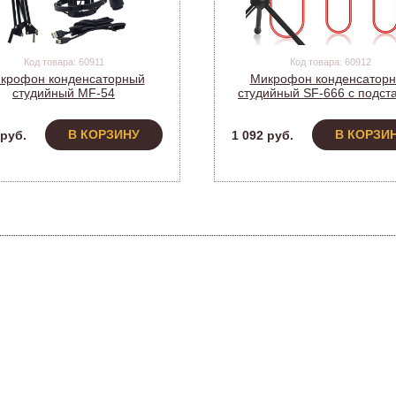
Код товара: 60911
Код товара: 60912
крофон конденсаторный
Микрофон конденсатор
студийный MF-54
студийный SF-666 с подст
офессиональный) (A4569)
(A3800)
В КОРЗИНУ
В КОРЗИ
 руб.
1 092 руб.