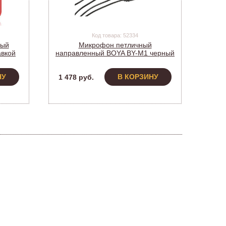
Код товара: 52334
ный
Микрофон петличный
авкой
направленный BOYA BY-M1 черный
(питание 1*LR44)
НУ
В КОРЗИНУ
1 478 руб.